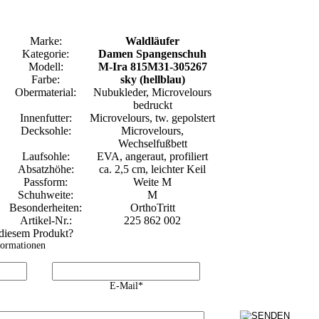
Marke:
Waldläufer
Kategorie:
Damen Spangenschuh
Modell:
M-Ira 815M31-305267
Farbe:
sky (hellblau)
Obermaterial:
Nubukleder, Microvelours
bedruckt
Innenfutter:
Microvelours, tw. gepolstert
Decksohle:
Microvelours,
Wechselfußbett
Laufsohle:
EVA, angeraut, profiliert
Absatzhöhe:
ca. 2,5 cm, leichter Keil
Passform:
Weite M
Schuhweite:
M
Besonderheiten:
OrthoTritt
Artikel-Nr.:
225 862 002
 diesem Produkt?
formationen
E-Mail*