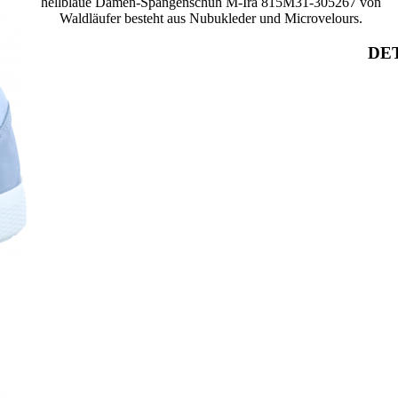
hellblaue Damen-Spangenschuh M-Ira 815M31-305267 von
Waldläufer besteht aus Nubukleder und Microvelours.
DET