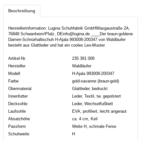
Beschreibung
Herstellerinformation: Lugina Schuhfabrik GmbHWasgaustraße 2A,
76848 Schwanheim/Pfalz, DEinfo@lugina.de ____Der braun-goldene
Damen-Schnürhalbschuh H-Ajala 993008-200347 von Waldläufer
besteht aus Glattleder und hat ein cooles Leo-Muster.
Artikel-Nr.
235 391 008
Hersteller
Waldläufer
Modell
H-Ajala 993008-200347
Farbe
gold-savanne (braun-gold)
Obermaterial
Glattleder, bedruckt
Innenfutter
Leder, Textil, tw. gepolstert
Decksohle
Leder, Wechselfußbett
Laufsohle
EVA, profiliert, leicht angeraut
Absatzhöhe
ca. 4 cm, Keil
Passform
Weite H, schmale Ferse
Schuhweite
H