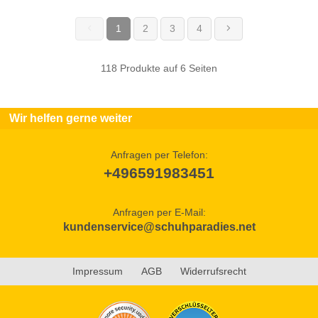
1
2
3
4
(current)
118 Produkte auf 6 Seiten
Wir helfen gerne weiter
Anfragen per Telefon:
+496591983451
Anfragen per E-Mail:
kundenservice@schuhparadies.net
Impressum
AGB
Widerrufsrecht