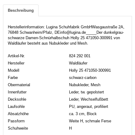
Beschreibung
Herstellerinformation: Lugina Schuhfabrik GmbHWasgaustraße 2A,
76848 Schwanheim/Pfalz, DEinfo@lugina.de_____Der dunkelgrau-
schwarze Damen-Schnürhalbschuh Holly 25 471050-300991 von
Waldläufer besteht aus Nubukleder und Mesh.
Artikel-Nr.
824 292 001
Hersteller
Waldläufer
Modell
Holly 25 471050-300991
Farbe
schwarz-carbon
Obermaterial
Nubukleder, Mesh
Innenfutter
Leder, tw. gepolstert
Decksohle
Leder, Wechselfußbett
Laufsohle
PU, angeraut, profiliert
Absatzhöhe
ca. 3 cm, Block
Passform
Weite H, schmale Ferse
Schuhweite
H