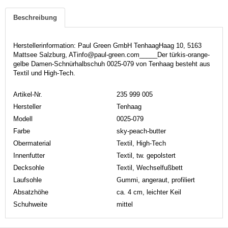
Beschreibung
Herstellerinformation: Paul Green GmbH TenhaagHaag 10, 5163
Mattsee Salzburg, ATinfo@paul-green.com_____Der türkis-orange-
gelbe Damen-Schnürhalbschuh 0025-079 von Tenhaag besteht aus
Textil und High-Tech.
Artikel-Nr.
235 999 005
Hersteller
Tenhaag
Modell
0025-079
Farbe
sky-peach-butter
Obermaterial
Textil, High-Tech
Innenfutter
Textil, tw. gepolstert
Decksohle
Textil, Wechselfußbett
Laufsohle
Gummi, angeraut, profiliert
Absatzhöhe
ca. 4 cm, leichter Keil
Schuhweite
mittel