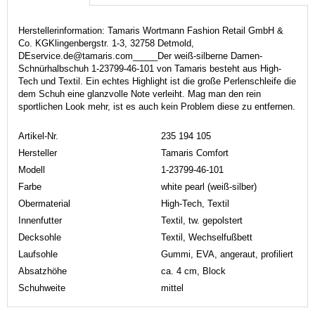
Herstellerinformation: Tamaris Wortmann Fashion Retail GmbH &
Co. KGKlingenbergstr. 1-3, 32758 Detmold,
DEservice.de@tamaris.com_____Der weiß-silberne Damen-
Schnürhalbschuh 1-23799-46-101 von Tamaris besteht aus High-
Tech und Textil. Ein echtes Highlight ist die große Perlenschleife die
dem Schuh eine glanzvolle Note verleiht. Mag man den rein
sportlichen Look mehr, ist es auch kein Problem diese zu entfernen.
Artikel-Nr.
235 194 105
Hersteller
Tamaris Comfort
Modell
1-23799-46-101
Farbe
white pearl (weiß-silber)
Obermaterial
High-Tech, Textil
Innenfutter
Textil, tw. gepolstert
Decksohle
Textil, Wechselfußbett
Laufsohle
Gummi, EVA, angeraut, profiliert
Absatzhöhe
ca. 4 cm, Block
Schuhweite
mittel