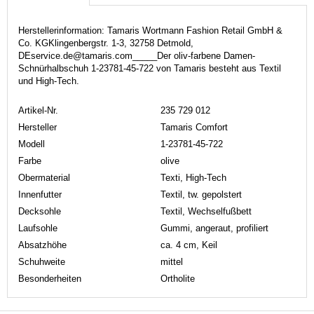
Herstellerinformation: Tamaris Wortmann Fashion Retail GmbH &
Co. KGKlingenbergstr. 1-3, 32758 Detmold,
DEservice.de@tamaris.com_____Der oliv-farbene Damen-
Schnürhalbschuh 1-23781-45-722 von Tamaris besteht aus Textil
und High-Tech.
Artikel-Nr.
235 729 012
Hersteller
Tamaris Comfort
Modell
1-23781-45-722
Farbe
olive
Obermaterial
Texti, High-Tech
Innenfutter
Textil, tw. gepolstert
Decksohle
Textil, Wechselfußbett
Laufsohle
Gummi, angeraut, profiliert
Absatzhöhe
ca. 4 cm, Keil
Schuhweite
mittel
Besonderheiten
Ortholite