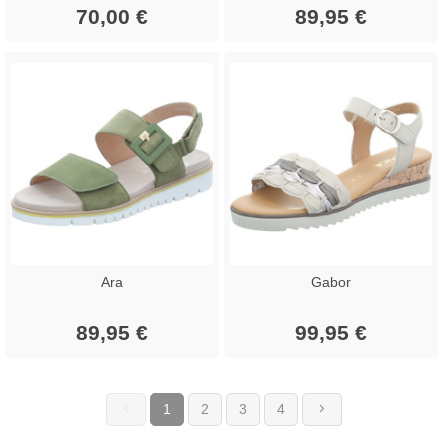
70,00 €
89,95 €
Ara
Gabor
89,95 €
99,95 €
1
2
3
4
(current)