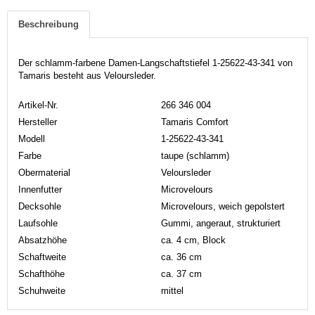
Beschreibung
Der schlamm-farbene Damen-Langschaftstiefel 1-25622-43-341 von
Tamaris besteht aus Veloursleder.
Artikel-Nr.
266 346 004
Hersteller
Tamaris Comfort
Modell
1-25622-43-341
Farbe
taupe (schlamm)
Obermaterial
Veloursleder
Innenfutter
Microvelours
Decksohle
Microvelours, weich gepolstert
Laufsohle
Gummi, angeraut, strukturiert
Absatzhöhe
ca. 4 cm, Block
Schaftweite
ca. 36 cm
Schafthöhe
ca. 37 cm
Schuhweite
mittel