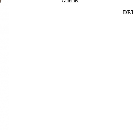
Gummis.
DET