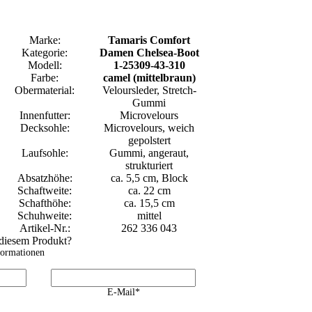
Marke:
Tamaris Comfort
Kategorie:
Damen Chelsea-Boot
Modell:
1-25309-43-310
Farbe:
camel (mittelbraun)
Obermaterial:
Veloursleder, Stretch-
Gummi
Innenfutter:
Microvelours
Decksohle:
Microvelours, weich
gepolstert
Laufsohle:
Gummi, angeraut,
strukturiert
Absatzhöhe:
ca. 5,5 cm, Block
Schaftweite:
ca. 22 cm
Schafthöhe:
ca. 15,5 cm
Schuhweite:
mittel
Artikel-Nr.:
262 336 043
 diesem Produkt?
formationen
E-Mail*