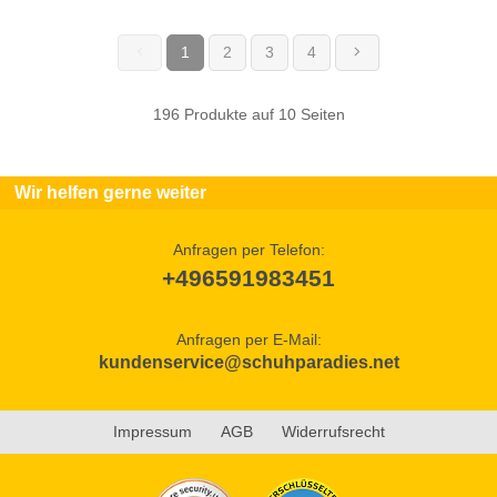
1
2
3
4
(current)
196 Produkte auf 10 Seiten
Wir helfen gerne weiter
Anfragen per Telefon:
+496591983451
Anfragen per E-Mail:
kundenservice@schuhparadies.net
Impressum
AGB
Widerrufsrecht