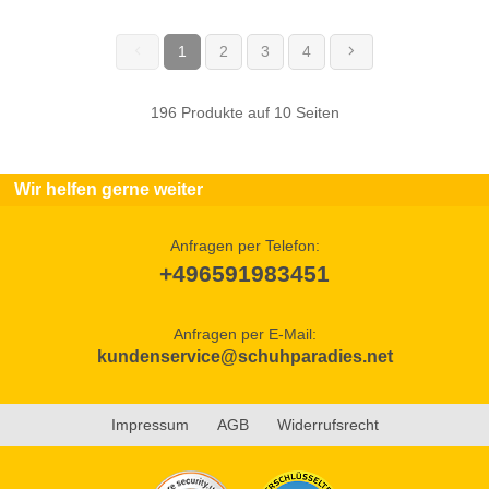
1
2
3
4
(current)
196 Produkte auf 10 Seiten
Wir helfen gerne weiter
Anfragen per Telefon:
+496591983451
Anfragen per E-Mail:
kundenservice@schuhparadies.net
Impressum
AGB
Widerrufsrecht