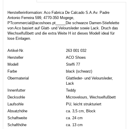
Herstellerinformation: Aco Fabrica De Calcado S.A.Av. Padre
Antonio Ferreira 599, 4770-350 Mogege,
PTcommercial@acoshoes.pt_____Die schwarze Damen-Stiefelette
von Aco basiert auf Glatt- und Veloursleder sowie Lack. Druch das
Wechselfußbett und die extra Weite H ist dieses Modell ideal für
lose Einlagen.
Artikel-Nr.
263 001 032
Hersteller
ACO Shoes
Modell
Steffi 77
Farbe
black (schwarz)
Obermaterial
Glattleder- und Veloursleder,
Lack
Innenfutter
Teddy
Decksohle
Microvelours, Wechselfußbett
Laufsohle
PU, leicht strukturiert
Absatzhöhe
ca. 3,5 cm, Block
Schaftweite
ca. 24 cm
Schafthöhe
ca. 13 cm