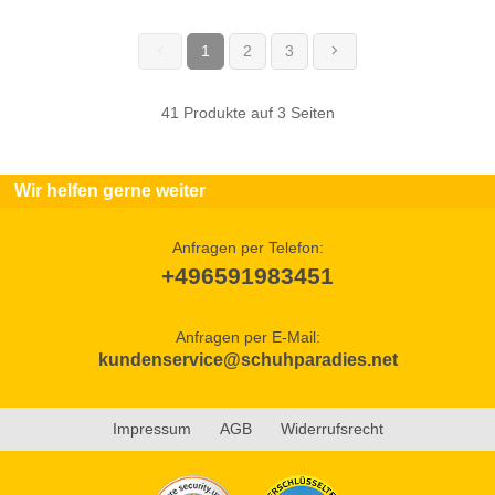
1
2
3
(current)
41 Produkte auf 3 Seiten
Wir helfen gerne weiter
Anfragen per Telefon:
+496591983451
Anfragen per E-Mail:
kundenservice@schuhparadies.net
Impressum
AGB
Widerrufsrecht