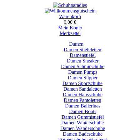
Warenkorb
0,00 €
Mein Konto
Merkzettel
Damen
Damen Stiefeletten
Damenstiefel
Damen Sneaker
Damen Schnürschuhe
Damen Pumps
Damen Slipper
Damen Sportschuhe
Damen Sandaletten
Damen Hausschuhe
Damen Pantoletten
Damen Ballerinas
Damen Boots
Damen Gummistiefel
Damen Winterschuhe
Damen Wanderschuhe
Damen Badeschuhe
Damenschuhe extra weit