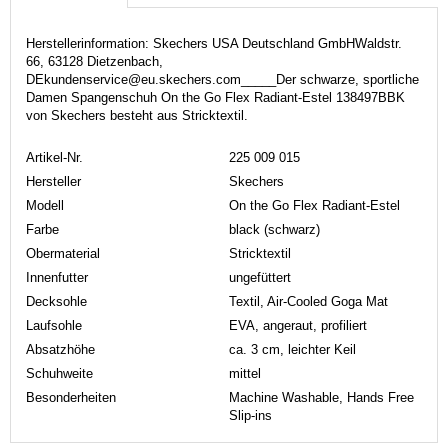
Herstellerinformation: Skechers USA Deutschland GmbHWaldstr.
66, 63128 Dietzenbach,
DEkundenservice@eu.skechers.com_____Der schwarze, sportliche
Damen Spangenschuh On the Go Flex Radiant-Estel 138497BBK
von Skechers besteht aus Stricktextil.
Artikel-Nr.
225 009 015
Hersteller
Skechers
Modell
On the Go Flex Radiant-Estel
Farbe
black (schwarz)
Obermaterial
Stricktextil
Innenfutter
ungefüttert
Decksohle
Textil, Air-Cooled Goga Mat
Laufsohle
EVA, angeraut, profiliert
Absatzhöhe
ca. 3 cm, leichter Keil
Schuhweite
mittel
Besonderheiten
Machine Washable, Hands Free
Slip-ins