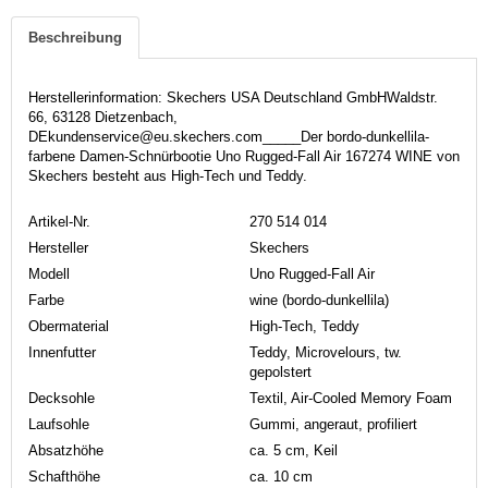
Beschreibung
Herstellerinformation: Skechers USA Deutschland GmbHWaldstr.
66, 63128 Dietzenbach,
DEkundenservice@eu.skechers.com_____Der bordo-dunkellila-
farbene Damen-Schnürbootie Uno Rugged-Fall Air 167274 WINE von
Skechers besteht aus High-Tech und Teddy.
Artikel-Nr.
270 514 014
Hersteller
Skechers
Modell
Uno Rugged-Fall Air
Farbe
wine (bordo-dunkellila)
Obermaterial
High-Tech, Teddy
Innenfutter
Teddy, Microvelours, tw.
gepolstert
Decksohle
Textil, Air-Cooled Memory Foam
Laufsohle
Gummi, angeraut, profiliert
Absatzhöhe
ca. 5 cm, Keil
Schafthöhe
ca. 10 cm