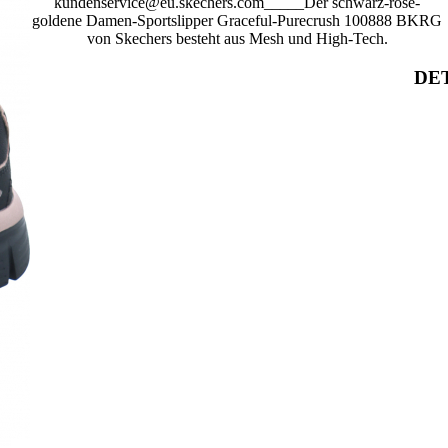
kundenservice@eu.skechers.com_____Der schwarz-rose-
goldene Damen-Sportslipper Graceful-Purecrush 100888 BKRG
von Skechers besteht aus Mesh und High-Tech.
DET