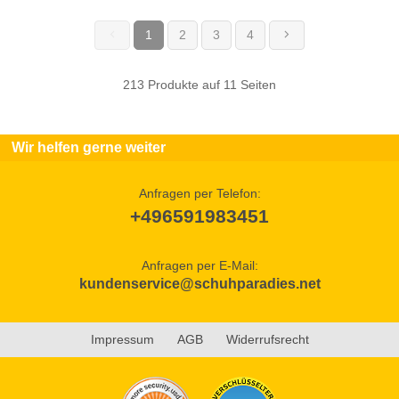
1
2
3
4
(current)
213 Produkte auf 11 Seiten
Wir helfen gerne weiter
Anfragen per Telefon:
+496591983451
Anfragen per E-Mail:
kundenservice@schuhparadies.net
Impressum
AGB
Widerrufsrecht