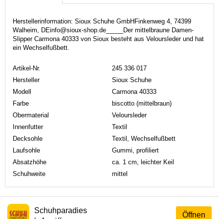
Herstellerinformation: Sioux Schuhe GmbHFinkenweg 4, 74399
Walheim, DEinfo@sioux-shop.de_____Der mittelbraune Damen-
Slipper Carmona 40333 von Sioux besteht aus Veloursleder und hat
ein Wechselfußbett.
Artikel-Nr.
245 336 017
Hersteller
Sioux Schuhe
Modell
Carmona 40333
Farbe
biscotto (mittelbraun)
Obermaterial
Veloursleder
Innenfutter
Textil
Decksohle
Textil, Wechselfußbett
Laufsohle
Gummi, profiliert
Absatzhöhe
ca. 1 cm, leichter Keil
Schuhweite
mittel
Schuhparadies
Öffnen