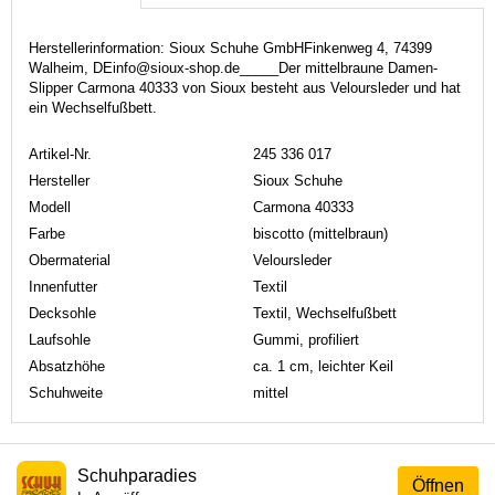
Herstellerinformation: Sioux Schuhe GmbHFinkenweg 4, 74399
Walheim, DEinfo@sioux-shop.de_____Der mittelbraune Damen-
Slipper Carmona 40333 von Sioux besteht aus Veloursleder und hat
ein Wechselfußbett.
Artikel-Nr.
245 336 017
Hersteller
Sioux Schuhe
Modell
Carmona 40333
Farbe
biscotto (mittelbraun)
Obermaterial
Veloursleder
Innenfutter
Textil
Decksohle
Textil, Wechselfußbett
Laufsohle
Gummi, profiliert
Absatzhöhe
ca. 1 cm, leichter Keil
Schuhweite
mittel
Schuhparadies
Öffnen