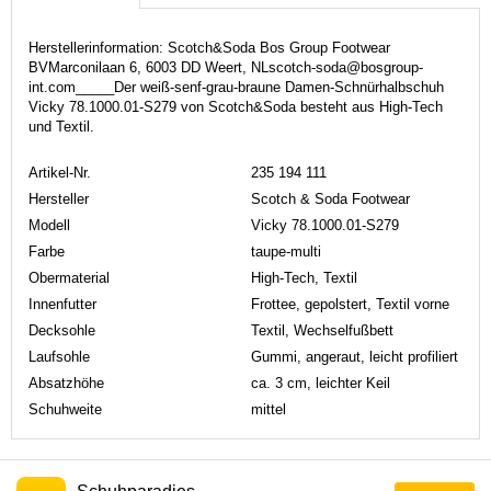
Herstellerinformation: Scotch&Soda Bos Group Footwear
BVMarconilaan 6, 6003 DD Weert, NLscotch-soda@bosgroup-
int.com_____Der weiß-senf-grau-braune Damen-Schnürhalbschuh
Vicky 78.1000.01-S279 von Scotch&Soda besteht aus High-Tech
und Textil.
Artikel-Nr.
235 194 111
Hersteller
Scotch & Soda Footwear
Modell
Vicky 78.1000.01-S279
Farbe
taupe-multi
Obermaterial
High-Tech, Textil
Innenfutter
Frottee, gepolstert, Textil vorne
Decksohle
Textil, Wechselfußbett
Laufsohle
Gummi, angeraut, leicht profiliert
Absatzhöhe
ca. 3 cm, leichter Keil
Schuhweite
mittel