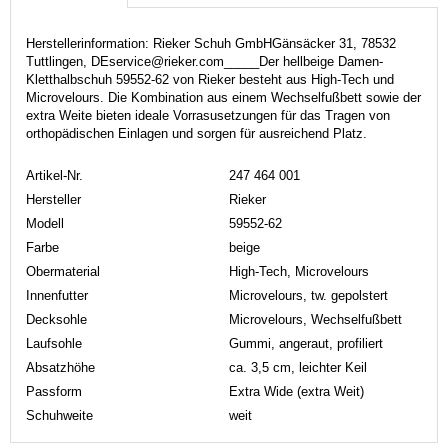
Herstellerinformation: Rieker Schuh GmbHGänsäcker 31, 78532
Tuttlingen, DEservice@rieker.com_____Der hellbeige Damen-
Kletthalbschuh 59552-62 von Rieker besteht aus High-Tech und
Microvelours. Die Kombination aus einem Wechselfußbett sowie der
extra Weite bieten ideale Vorrasusetzungen für das Tragen von
orthopädischen Einlagen und sorgen für ausreichend Platz.
Artikel-Nr.
247 464 001
Hersteller
Rieker
Modell
59552-62
Farbe
beige
Obermaterial
High-Tech, Microvelours
Innenfutter
Microvelours, tw. gepolstert
Decksohle
Microvelours, Wechselfußbett
Laufsohle
Gummi, angeraut, profiliert
Absatzhöhe
ca. 3,5 cm, leichter Keil
Passform
Extra Wide (extra Weit)
Schuhweite
weit