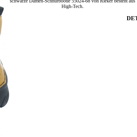
schwarze Damen-Schnürbootie 55024-68 von Rieker besteht aus
High-Tech.
DET