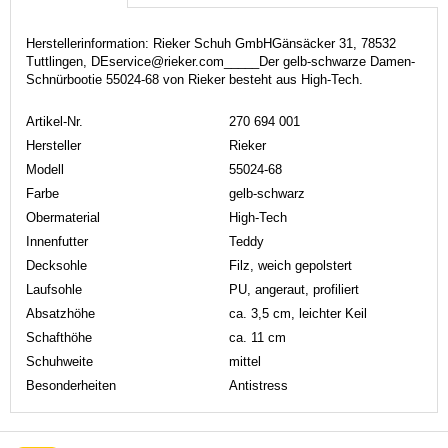
Herstellerinformation: Rieker Schuh GmbHGänsäcker 31, 78532
Tuttlingen, DEservice@rieker.com_____Der gelb-schwarze Damen-
Schnürbootie 55024-68 von Rieker besteht aus High-Tech.
Artikel-Nr.
270 694 001
Hersteller
Rieker
Modell
55024-68
Farbe
gelb-schwarz
Obermaterial
High-Tech
Innenfutter
Teddy
Decksohle
Filz, weich gepolstert
Laufsohle
PU, angeraut, profiliert
Absatzhöhe
ca. 3,5 cm, leichter Keil
Schafthöhe
ca. 11 cm
Schuhweite
mittel
Besonderheiten
Antistress