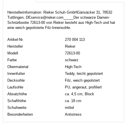
Herstellerinformation: Rieker Schuh GmbHGänsäcker 31, 78532
Tuttlingen, DEservice@rieker.com_____Der schwarze Damen-
Schnürbootie 72613-00 von Rieker besteht aus High-Tech und hat
eine weich gepolsterte Filz-Innensohle.
Artikel-Nr.
270 004 113
Hersteller
Rieker
Modell
72613-00
Farbe
schwarz
Obermaterial
High-Tech
Innenfutter
Teddy, leicht gepolstert
Decksohle
Filz, weich gepolstert
Laufsohle
PU, angeraut, profiliert
Absatzhöhe
ca. 4,5 cm, Block
Schafthöhe
ca. 18 cm
Schuhweite
mittel
Besonderheiten
Antistress