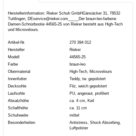
Herstellerinformation: Rieker Schuh GmbHGänsäcker 31, 78532
Tuttlingen, DEservice@rieker.com_____Der braun-leo-farbene
Damen-Schnürbootie 44565-25 von Rieker besteht aus High-Tech
und Microvelours.
Artikel-Nr.
270 394 012
Hersteller
Rieker
Modell
44565-25
Farbe
braun-leo
Obermaterial
High-Tech, Microvelours
Innenfutter
Teddy, tw. gepolstert
Decksohle
Filz, weich gepolstert
Laufsohle
PU, angeraut, profiliert
Absatzhöhe
ca. 4 cm, Keil
Schafthöhe
ca. 11 cm
Schuhweite
mittel
Besonderheiten
Antistress, Shock Absorbing,
Luftpolster