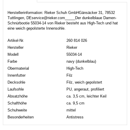
Herstellerinformation: Rieker Schuh GmbHGänsäcker 31, 78532
Tuttlingen, DEservice@rieker.com_____Der dunkelblaue Damen-
Schnürbootie 55034-14 von Rieker besteht aus High-Tech und hat
eine weich gepolsterte Innensohle.
Artikel-Nr.
260 814 026
Hersteller
Rieker
Modell
55034-14
Farbe
navy (dunkelblau)
Obermaterial
High-Tech
Innenfutter
Filz
Decksohle
Filz, weich gepolstert
Laufsohle
PU, angeraut, profiliert
Absatzhöhe
ca. 3,5 cm, leichter Keil
Schafthöhe
ca. 9,5 cm
Schuhweite
mittel
Besonderheiten
Antistress