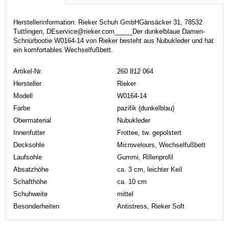
Herstellerinformation: Rieker Schuh GmbHGänsäcker 31, 78532
Tuttlingen, DEservice@rieker.com_____Der dunkelblaue Damen-
Schnürbootie W0164-14 von Rieker besteht aus Nubukleder und hat
ein komfortables Wechselfußbett.
Artikel-Nr.
260 812 064
Hersteller
Rieker
Modell
W0164-14
Farbe
pazifik (dunkelblau)
Obermaterial
Nubukleder
Innenfutter
Frottee, tw. gepolstert
Decksohle
Microvelours, Wechselfußbett
Laufsohle
Gummi, Rillenprofil
Absatzhöhe
ca. 3 cm, leichter Keil
Schafthöhe
ca. 10 cm
Schuhweite
mittel
Besonderheiten
Antistress, Rieker Soft