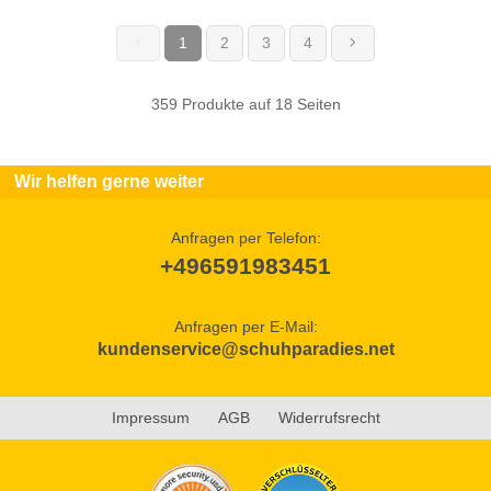
1
2
3
4
(current)
359 Produkte auf 18 Seiten
Wir helfen gerne weiter
Anfragen per Telefon:
+496591983451
Anfragen per E-Mail:
kundenservice@schuhparadies.net
Impressum
AGB
Widerrufsrecht