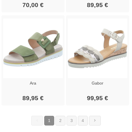
70,00 €
89,95 €
Ara
Gabor
89,95 €
99,95 €
1
2
3
4
(current)