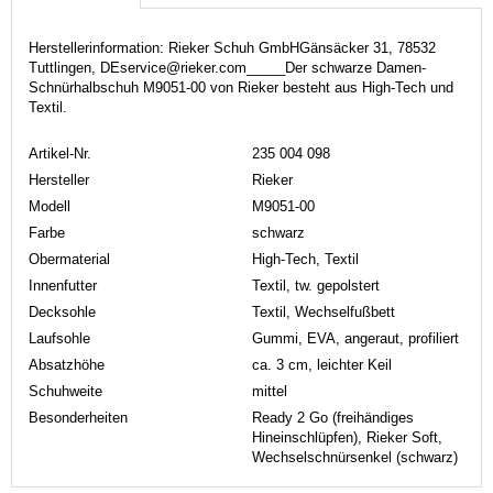
Herstellerinformation: Rieker Schuh GmbHGänsäcker 31, 78532
Tuttlingen, DEservice@rieker.com_____Der schwarze Damen-
Schnürhalbschuh M9051-00 von Rieker besteht aus High-Tech und
Textil.
Artikel-Nr.
235 004 098
Hersteller
Rieker
Modell
M9051-00
Farbe
schwarz
Obermaterial
High-Tech, Textil
Innenfutter
Textil, tw. gepolstert
Decksohle
Textil, Wechselfußbett
Laufsohle
Gummi, EVA, angeraut, profiliert
Absatzhöhe
ca. 3 cm, leichter Keil
Schuhweite
mittel
Besonderheiten
Ready 2 Go (freihändiges
Hineinschlüpfen), Rieker Soft,
Wechselschnürsenkel (schwarz)