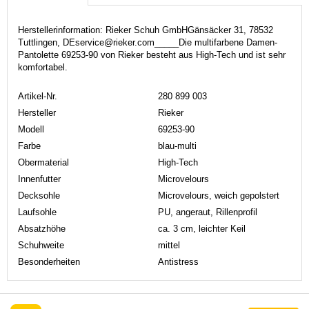
Herstellerinformation: Rieker Schuh GmbHGänsäcker 31, 78532
Tuttlingen, DEservice@rieker.com_____Die multifarbene Damen-
Pantolette 69253-90 von Rieker besteht aus High-Tech und ist sehr
komfortabel.
Artikel-Nr.
280 899 003
Hersteller
Rieker
Modell
69253-90
Farbe
blau-multi
Obermaterial
High-Tech
Innenfutter
Microvelours
Decksohle
Microvelours, weich gepolstert
Laufsohle
PU, angeraut, Rillenprofil
Absatzhöhe
ca. 3 cm, leichter Keil
Schuhweite
mittel
Besonderheiten
Antistress