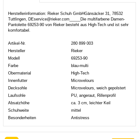
Herstellerinformation: Rieker Schuh GmbHGänsäcker 31, 78532
Tuttlingen, DEservice@rieker.com_____Die multifarbene Damen-
Pantolette 69253-90 von Rieker besteht aus High-Tech und ist sehr
komfortabel.
Artikel-Nr.
280 899 003
Hersteller
Rieker
Modell
69253-90
Farbe
blau-multi
Obermaterial
High-Tech
Innenfutter
Microvelours
Decksohle
Microvelours, weich gepolstert
Laufsohle
PU, angeraut, Rillenprofil
Absatzhöhe
ca. 3 cm, leichter Keil
Schuhweite
mittel
Besonderheiten
Antistress