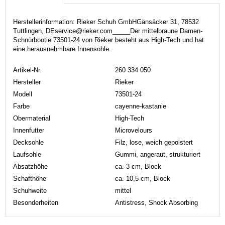
Herstellerinformation: Rieker Schuh GmbHGänsäcker 31, 78532
Tuttlingen, DEservice@rieker.com_____Der mittelbraune Damen-
Schnürbootie 73501-24 von Rieker besteht aus High-Tech und hat
eine herausnehmbare Innensohle.
Artikel-Nr.
260 334 050
Hersteller
Rieker
Modell
73501-24
Farbe
cayenne-kastanie
Obermaterial
High-Tech
Innenfutter
Microvelours
Decksohle
Filz, lose, weich gepolstert
Laufsohle
Gummi, angeraut, strukturiert
Absatzhöhe
ca. 3 cm, Block
Schafthöhe
ca. 10,5 cm, Block
Schuhweite
mittel
Besonderheiten
Antistress, Shock Absorbing