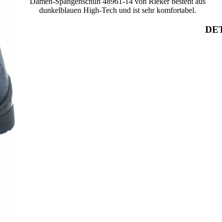
Damen-Spangenschuh 48961-14 von Rieker besteht aus
dunkelblauen High-Tech und ist sehr komfortabel.
DET