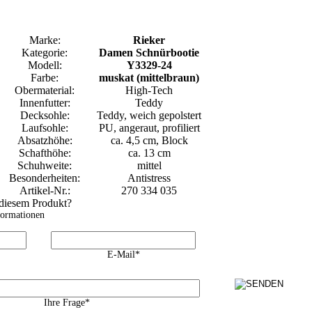
Marke:
Rieker
Kategorie:
Damen Schnürbootie
Modell:
Y3329-24
Farbe:
muskat (mittelbraun)
Obermaterial:
High-Tech
Innenfutter:
Teddy
Decksohle:
Teddy, weich gepolstert
Laufsohle:
PU, angeraut, profiliert
Absatzhöhe:
ca. 4,5 cm, Block
Schafthöhe:
ca. 13 cm
Schuhweite:
mittel
Besonderheiten:
Antistress
Artikel-Nr.:
270 334 035
 diesem Produkt?
formationen
E-Mail*
Ihre Frage*