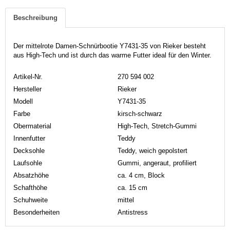
Beschreibung
Der mittelrote Damen-Schnürbootie Y7431-35 von Rieker besteht
aus High-Tech und ist durch das warme Futter ideal für den Winter.
Artikel-Nr.
270 594 002
Hersteller
Rieker
Modell
Y7431-35
Farbe
kirsch-schwarz
Obermaterial
High-Tech, Stretch-Gummi
Innenfutter
Teddy
Decksohle
Teddy, weich gepolstert
Laufsohle
Gummi, angeraut, profiliert
Absatzhöhe
ca. 4 cm, Block
Schafthöhe
ca. 15 cm
Schuhweite
mittel
Besonderheiten
Antistress