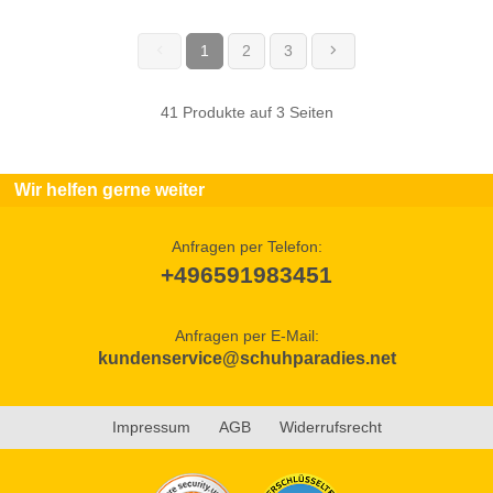
1
2
3
(current)
41 Produkte auf 3 Seiten
Wir helfen gerne weiter
Anfragen per Telefon:
+496591983451
Anfragen per E-Mail:
kundenservice@schuhparadies.net
Impressum
AGB
Widerrufsrecht