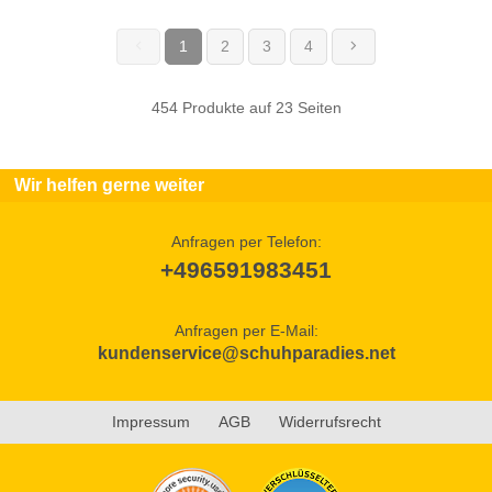
1
2
3
4
(current)
454 Produkte auf 23 Seiten
Wir helfen gerne weiter
Anfragen per Telefon:
+496591983451
Anfragen per E-Mail:
kundenservice@schuhparadies.net
Impressum
AGB
Widerrufsrecht