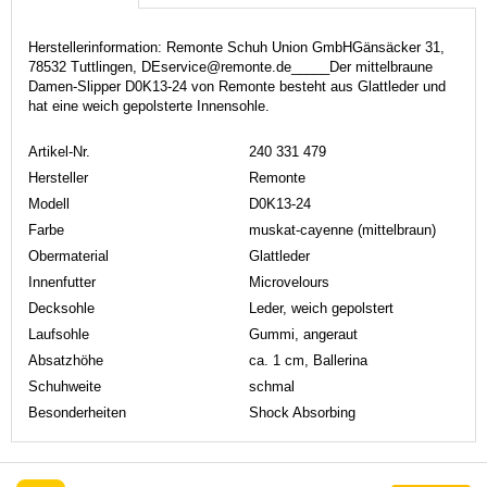
Herstellerinformation: Remonte Schuh Union GmbHGänsäcker 31,
78532 Tuttlingen, DEservice@remonte.de_____Der mittelbraune
Damen-Slipper D0K13-24 von Remonte besteht aus Glattleder und
hat eine weich gepolsterte Innensohle.
Artikel-Nr.
240 331 479
Hersteller
Remonte
Modell
D0K13-24
Farbe
muskat-cayenne (mittelbraun)
Obermaterial
Glattleder
Innenfutter
Microvelours
Decksohle
Leder, weich gepolstert
Laufsohle
Gummi, angeraut
Absatzhöhe
ca. 1 cm, Ballerina
Schuhweite
schmal
Besonderheiten
Shock Absorbing