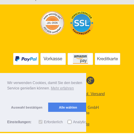
Wir verwenden Cookies, damit Sie den besten
Service genießen können.
Mehr erfahren
*
Alle Preise inkl. MwSt. evtl. zzgl. Versand
Lieferbedingungen
Copyright 2026 by Gebr. Röhl GmbH
Auswahl bestätigen
Alle wählen
Mobile Shop by Shopgate
Einstellungen:
Erforderlich
Analytics
Zur klassischen Webseite