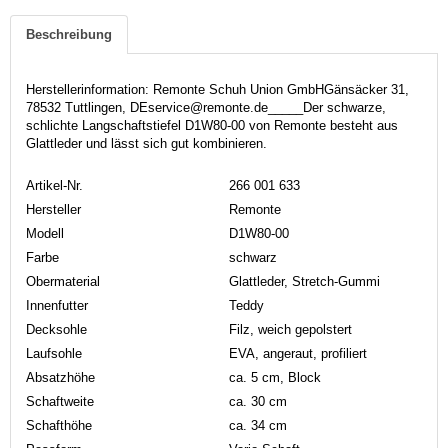
Beschreibung
Herstellerinformation: Remonte Schuh Union GmbHGänsäcker 31,
78532 Tuttlingen, DEservice@remonte.de_____Der schwarze,
schlichte Langschaftstiefel D1W80-00 von Remonte besteht aus
Glattleder und lässt sich gut kombinieren.
Artikel-Nr.
266 001 633
Hersteller
Remonte
Modell
D1W80-00
Farbe
schwarz
Obermaterial
Glattleder, Stretch-Gummi
Innenfutter
Teddy
Decksohle
Filz, weich gepolstert
Laufsohle
EVA, angeraut, profiliert
Absatzhöhe
ca. 5 cm, Block
Schaftweite
ca. 30 cm
Schafthöhe
ca. 34 cm