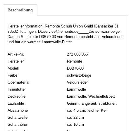
Beschreibung
Herstellerinformation: Remonte Schuh Union GmbHGänsäcker 31,
78532 Tuttlingen, DEservice@remonte.de_____Die schwarz-beige
Damen-Stiefelette D3B70-03 von Remonte besteht aus Veloursleder
und hat ein warmes Lammwolle-Futter.
Artikel-Nr.
272 006 066
Hersteller
Remonte
Modell
D3B70-03
Farbe
schwarz-beige
Obermaterial
Veloursleder
Innenfutter
Lammwolle
Decksohle
Lammwolle, Wechselfußbett
Laufsohle
Gummi, angeraut, strukturiert
Absatzhöhe
ca. 4,5 cm, leichter Keil
Schaftweite
ca. 22 cm
Schafthöhe
ca. 10 cm