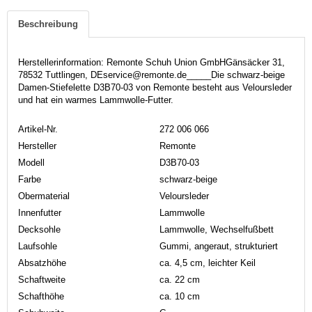
Beschreibung
Herstellerinformation: Remonte Schuh Union GmbHGänsäcker 31,
78532 Tuttlingen, DEservice@remonte.de_____Die schwarz-beige
Damen-Stiefelette D3B70-03 von Remonte besteht aus Veloursleder
und hat ein warmes Lammwolle-Futter.
Artikel-Nr.
272 006 066
Hersteller
Remonte
Modell
D3B70-03
Farbe
schwarz-beige
Obermaterial
Veloursleder
Innenfutter
Lammwolle
Decksohle
Lammwolle, Wechselfußbett
Laufsohle
Gummi, angeraut, strukturiert
Absatzhöhe
ca. 4,5 cm, leichter Keil
Schaftweite
ca. 22 cm
Schafthöhe
ca. 10 cm