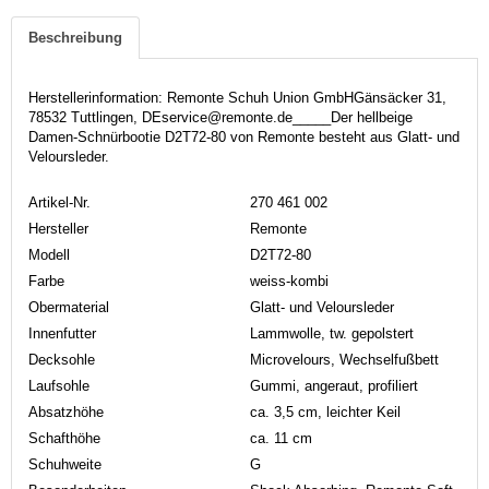
Beschreibung
Herstellerinformation: Remonte Schuh Union GmbHGänsäcker 31,
78532 Tuttlingen, DEservice@remonte.de_____Der hellbeige
Damen-Schnürbootie D2T72-80 von Remonte besteht aus Glatt- und
Veloursleder.
Artikel-Nr.
270 461 002
Hersteller
Remonte
Modell
D2T72-80
Farbe
weiss-kombi
Obermaterial
Glatt- und Veloursleder
Innenfutter
Lammwolle, tw. gepolstert
Decksohle
Microvelours, Wechselfußbett
Laufsohle
Gummi, angeraut, profiliert
Absatzhöhe
ca. 3,5 cm, leichter Keil
Schafthöhe
ca. 11 cm
Schuhweite
G