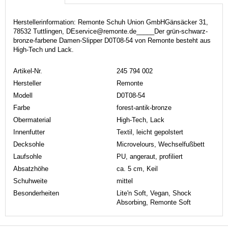
Herstellerinformation: Remonte Schuh Union GmbHGänsäcker 31,
78532 Tuttlingen, DEservice@remonte.de_____Der grün-schwarz-
bronze-farbene Damen-Slipper D0T08-54 von Remonte besteht aus
High-Tech und Lack.
Artikel-Nr.
245 794 002
Hersteller
Remonte
Modell
D0T08-54
Farbe
forest-antik-bronze
Obermaterial
High-Tech, Lack
Innenfutter
Textil, leicht gepolstert
Decksohle
Microvelours, Wechselfußbett
Laufsohle
PU, angeraut, profiliert
Absatzhöhe
ca. 5 cm, Keil
Schuhweite
mittel
Besonderheiten
Lite'n Soft, Vegan, Shock
Absorbing, Remonte Soft