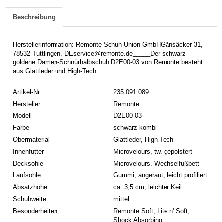
Beschreibung
Herstellerinformation: Remonte Schuh Union GmbHGänsäcker 31,
78532 Tuttlingen, DEservice@remonte.de_____Der schwarz-
goldene Damen-Schnürhalbschuh D2E00-03 von Remonte besteht
aus Glattleder und High-Tech.
Artikel-Nr.
235 091 089
Hersteller
Remonte
Modell
D2E00-03
Farbe
schwarz-kombi
Obermaterial
Glattleder, High-Tech
Innenfutter
Microvelours, tw. gepolstert
Decksohle
Microvelours, Wechselfußbett
Laufsohle
Gummi, angeraut, leicht profiliert
Absatzhöhe
ca. 3,5 cm, leichter Keil
Schuhweite
mittel
Besonderheiten
Remonte Soft, Lite n' Soft,
Shock Absorbing