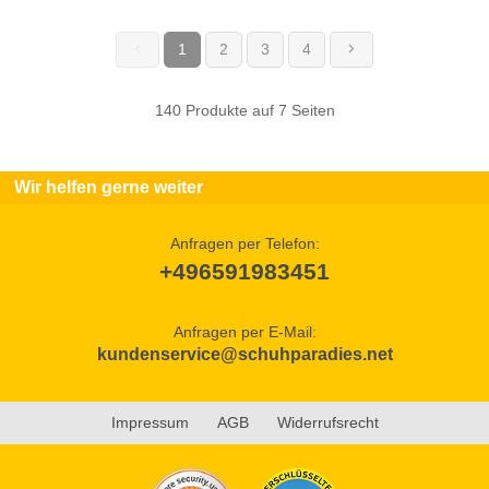
1
2
3
4
(current)
140 Produkte auf 7 Seiten
Wir helfen gerne weiter
Anfragen per Telefon:
+496591983451
Anfragen per E-Mail:
kundenservice@schuhparadies.net
Impressum
AGB
Widerrufsrecht