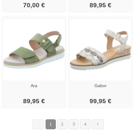
70,00 €
89,95 €
Ara
Gabor
89,95 €
99,95 €
1
2
3
4
(current)