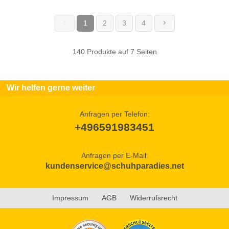
1
2
3
4
(current)
140 Produkte auf 7 Seiten
Wir helfen gerne weiter
Anfragen per Telefon:
+496591983451
Anfragen per E-Mail:
kundenservice@schuhparadies.net
Impressum
AGB
Widerrufsrecht